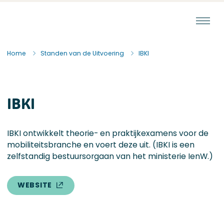
Ga naar de inhoud
Staat van de Uitvoering
Home
Standen van de Uitvoering
IBKI
IBKI
IBKI ontwikkelt theorie- en praktijkexamens voor de
mobiliteitsbranche en voert deze uit. (IBKI is een
zelfstandig bestuursorgaan van het ministerie IenW.)
WEBSITE