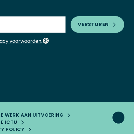
VERSTUREN
vacy voorwaarden
.
TE WERK AAN UITVOERING
E ICTU
CY POLICY