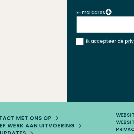
E-mailadres
Instemming
Ik accepteer de
pri
*
WEBSI
TACT MET ONS OP
WEBSIT
EF WERK AAN UITVOERING
PRIVA
 UPDATES