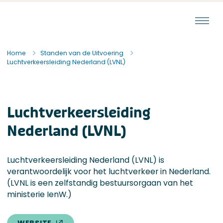
Ga naar de inhoud
Staat van de Uitvoering
Home
Standen van de Uitvoering
Luchtverkeersleiding Nederland (LVNL)
Luchtverkeersleiding
Nederland (LVNL)
Luchtverkeersleiding Nederland (LVNL) is
verantwoordelijk voor het luchtverkeer in Nederland.
(LVNL is een zelfstandig bestuursorgaan van het
ministerie IenW.)