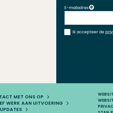
E-mailadres
Instemming
Ik accepteer de
pri
*
WEBSI
TACT MET ONS OP
WEBSIT
EF WERK AAN UITVOERING
PRIVA
 UPDATES
STAN P