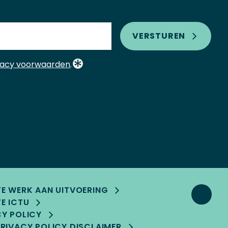
VERSTUREN
vacy voorwaarden
.
TE WERK AAN UITVOERING
E ICTU
CY POLICY
RIVACY POLICY DISCLAIMER