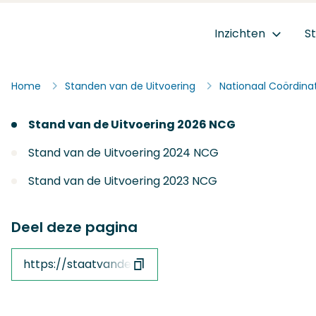
Ga naar de inhoud
Inzichten
S
Staat van de Uitvoering
Home
Standen van de Uitvoering
Nationaal Coördina
Stand van de Uitvoering 2026 NCG
Stand van de Uitvoering 2024 NCG
Stand van de Uitvoering 2023 NCG
Deel deze pagina
https://staatvandeuitvoering.nl/afzender/nationaa