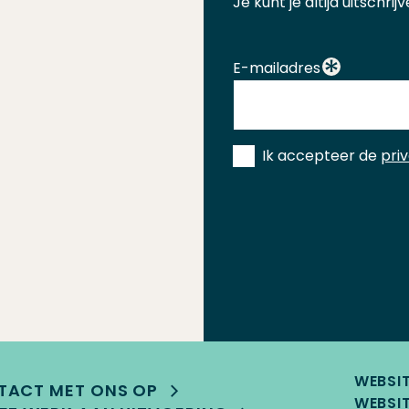
Je kunt je altijd uitschr
E-mailadres
Instemming
Ik accepteer de
pri
*
WEBSI
TACT MET ONS OP
WEBSIT