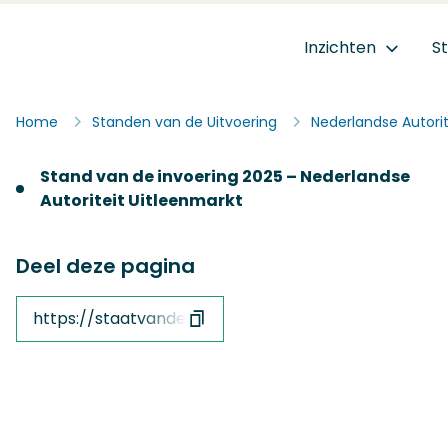
Ga naar de inhoud
Inzichten
S
Staat van de Uitvoering
Home
Standen van de Uitvoering
Nederlandse Autorit
Stand van de invoering 2025 – Nederlandse
Autoriteit Uitleenmarkt
Deel deze pagina
https://staatvandeuitvoering.nl/afzender/nederlan