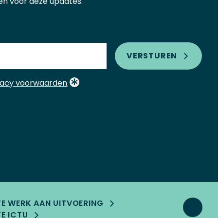
ijven voor deze updates.
VERSTUREN
vacy voorwaarden
.
TE WERK AAN UITVOERING
E ICTU