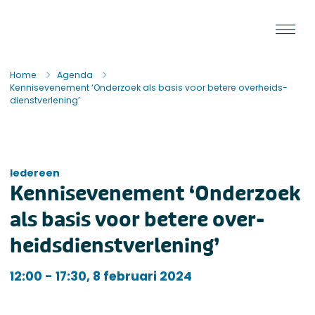
Ga naar de inhoud
Staat van de Uitvoering
Home
Agenda
Kennisevenement ‘Onderzoek als basis voor betere over­heids­­
dienstverlening’
Iedereen
Kennisevenement ‘Onderzoek
als basis voor betere over­
heids­­dienstverlening’
Iedereen
12:00 - 17:30, 8 februari 2024