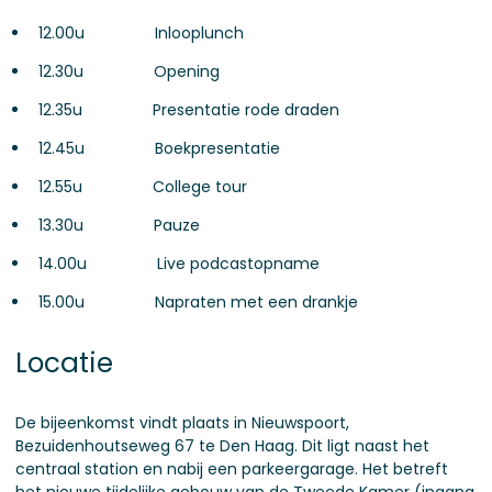
12.00u Inlooplunch
12.30u Opening
12.35u Presentatie rode draden
12.45u Boekpresentatie
12.55u College tour
13.30u Pauze
14.00u Live podcastopname
15.00u Napraten met een drankje
Locatie
De bijeenkomst vindt plaats in Nieuwspoort,
Bezuidenhoutseweg 67 te Den Haag. Dit ligt naast het
centraal station en nabij een parkeergarage. Het betreft
het nieuwe tijdelijke gebouw van de Tweede Kamer (ingang