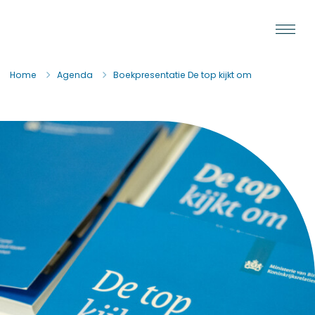
Ga naar de inhoud
Staat van de Uitvoering
Home
Agenda
Boekpresentatie De top kijkt om