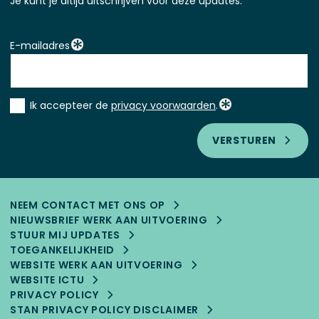
Je kunt je altijd uitschrijven voor deze updates.
E-mailadres
Instemming
Ik accepteer de
privacy voorwaarden
.
*
VERSTUREN
NEEM CONTACT MET ONS OP
NIEUWSBRIEF WERK AAN UITVOERING
STUUR MIJ UPDATES
TOEGANKELIJK­HEID
WEBSITE WERK AAN UITVOERING
WEBSITE ICTU
PRIVACY POLICY
STAN PRIVACY POLICY DISCLAIMER