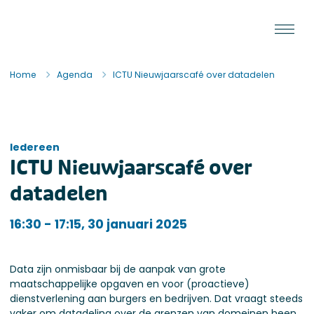
Ga naar de inhoud
Staat van de Uitvoering
Home
Agenda
ICTU Nieuwjaarscafé over datadelen
Iedereen
ICTU Nieuwjaarscafé over
datadelen
Iedereen
16:30 - 17:15, 30 januari 2025
Data zijn onmisbaar bij de aanpak van grote
maatschappelijke opgaven en voor (proactieve)
dienstverlening aan burgers en bedrijven. Dat vraagt steeds
vaker om datadeling over de grenzen van domeinen heen.