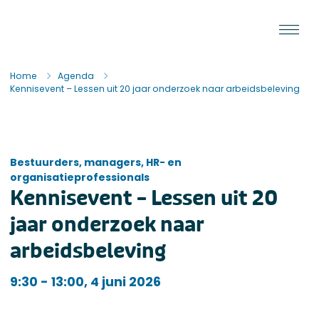
Ga naar de inhoud
Staat van de Uitvoering
Home
Agenda
Kennisevent – Lessen uit 20 jaar onderzoek naar arbeidsbeleving
Bestuurders, managers, HR- en
organisatieprofessionals
Kennisevent – Lessen uit 20
jaar onderzoek naar
arbeidsbeleving
Bestuurders, managers, HR- en organisatieprofessionals
9:30 - 13:00, 4 juni 2026