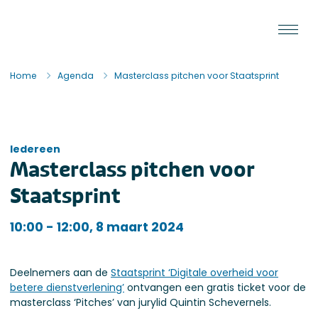
Ga naar de inhoud
Staat van de Uitvoering
Home
Agenda
Masterclass pitchen voor Staatsprint
Iedereen
Masterclass pitchen voor
Staatsprint
Iedereen
10:00 - 12:00, 8 maart 2024
Deelnemers aan de
Staatsprint ‘Digitale overheid voor
betere dienstverlening’
ontvangen een gratis ticket voor de
masterclass ‘Pitches’ van jurylid Quintin Schevernels.