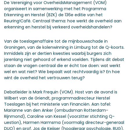
De Vereniging voor OverheidsManagement (VOM)
organiseert in samenwerking met het Programma
Erkenning en Herstel (BZK) de 136e editie van het
Reuring!Café. Centraal thema: hoe werkt de overheid aan
erkenning en herstel bij verkeerd overheidshandelen?
Van de toeslagenaffaire tot de mijnbouwschade in
Groningen, van de kolenwinning in Limburg tot de Q-koorts.
Inmiddels zijn er dertien kwesties waarbij burgers zich
jarenlang niet gehoord of erkend voelden. Tijdens dit debat
staan de vragen centraal die er écht toe doen: wat werkt
wel en wat niet? Wie bepaalt wat rechtvaardig is? En hoe
wint de overheid het vertrouwen terug?
Debatleider is Mark Frequin (VOM). Host van de avond is
Wilbert van de Griendt, programmadirecteur Herstel
Toeslagen bij het ministerie van Financiën. Aan tafel:
Marianne van den Anker (ombudsman Rotterdam-
Rijnmond), Caroline van Kessel (voorzitter stichting Q-
uestion), Harmen Harmsma (voormalig directeur-generaal
DUO) en prof. Jos de Keijser (hoogleraar psychologie, RUG).