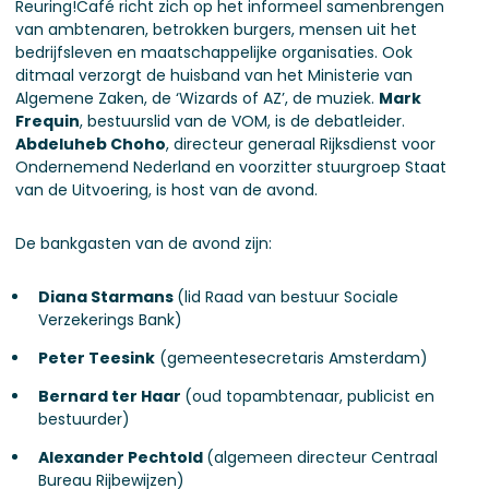
Reuring!Café richt zich op het informeel samenbrengen
van ambtenaren, betrokken burgers, mensen uit het
bedrijfsleven en maatschappelijke organisaties. Ook
ditmaal verzorgt de huisband van het Ministerie van
Algemene Zaken, de ‘Wizards of AZ’, de muziek.
Mark
Frequin
, bestuurslid van de VOM, is de debatleider.
Abdeluheb Choho
, directeur generaal Rijksdienst voor
Ondernemend Nederland en voorzitter stuurgroep Staat
van de Uitvoering, is host van de avond.
De bankgasten van de avond zijn:
Diana Starmans
(lid Raad van bestuur Sociale
Verzekerings Bank)
Peter Teesink
(gemeentesecretaris Amsterdam)
Bernard ter Haar
(oud topambtenaar, publicist en
bestuurder)
Alexander Pechtold
(algemeen directeur Centraal
Bureau Rijbewijzen)