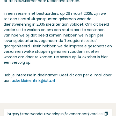
of als nieuwkomer naar Nederland komen.
In een sessie met bestuurders, op 26 maart 2025, zijn we
tot een tiental uitganspunten gekomen waar de
dienstverlening in 2035 idealiter aan voldoet. Om dit beeld
verder uit te werken en om een routekaart te verzinnen
van hoe we bij dat beeld komen, hebben we in april per
levensgebeurtenis, zogenaamde ‘terugdenksessies’
georganiseerd. Hierin hebben we de impressie geschetst en
verzonnen welke stappen genomen zouden moeten
worden om daar te komen. De sessie op 14 oktober is hier
een vervolg op.
Heb je interesse in deelname? Geef dit dan per e-mail door
aan
auke.kleinentink@ictu.nl
https://staatvandeuitvoering.nl/evenement/verdiepingss