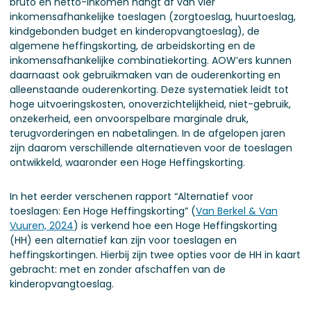
bruto en netto-inkomen hangt af van vier
inkomensafhankelijke toeslagen (zorgtoeslag, huurtoeslag,
kindgebonden budget en kinderopvangtoeslag), de
algemene heffingskorting, de arbeidskorting en de
inkomensafhankelijke combinatiekorting. AOW’ers kunnen
daarnaast ook gebruikmaken van de ouderenkorting en
alleenstaande ouderenkorting. Deze systematiek leidt tot
hoge uitvoeringskosten, onoverzichtelijkheid, niet-gebruik,
onzekerheid, een onvoorspelbare marginale druk,
terugvorderingen en nabetalingen. In de afgelopen jaren
zijn daarom verschillende alternatieven voor de toeslagen
ontwikkeld, waaronder een Hoge Heffingskorting.
In het eerder verschenen rapport “Alternatief voor
toeslagen: Een Hoge Heffingskorting” (
Van Berkel & Van
Vuuren, 2024
) is verkend hoe een Hoge Heffingskorting
(HH) een alternatief kan zijn voor toeslagen en
heffingskortingen. Hierbij zijn twee opties voor de HH in kaart
gebracht: met en zonder afschaffen van de
kinderopvangtoeslag.