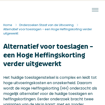
Ga naar de inhoud
Staat van de Uitvoering
Home
Onderzoeken Staat van de Uitvoering
Alternatief voor toeslagen – een Hoge Heffingskorting verder
uitgewerkt
Alternatief voor toeslagen –
een Hoge Heffingskorting
verder uitgewerkt
Het huidige toeslagenstelsel is complex en leidt tot
hoge uitvoeringskosten en onzekerheid. Daarom
wordt de Hoge Heffingskorting (HH) onderzocht als
mogelijk alternatief voor de huidige toeslagen en
heffingskortingen. Eerder onderzoek bracht twee
varianten van de HH in kaart: met en zonder