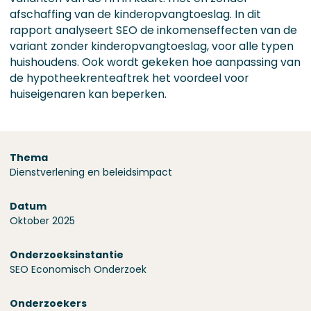
afschaffing van de kinderopvangtoeslag. In dit
rapport analyseert SEO de inkomenseffecten van de
variant zonder kinderopvangtoeslag, voor alle typen
huishoudens. Ook wordt gekeken hoe aanpassing van
de hypotheekrenteaftrek het voordeel voor
huiseigenaren kan beperken.
Over dit onderzoek
Thema
Dienst­verlening en beleids­impact
Datum
Oktober 2025
Onderzoeks­instantie
SEO Economisch Onderzoek
Onderzoekers