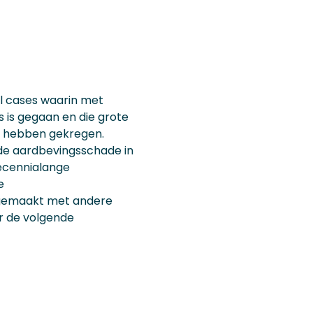
el cases waarin met
s is gegaan en die grote
t hebben gekregen.
 de aardbevingsschade in
ecennialange
e
n gemaakt met andere
er de volgende