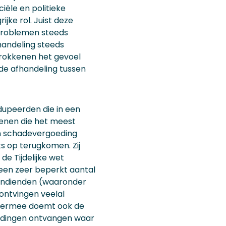
ële en politieke
jke rol. Juist deze
 problemen steeds
handeling steeds
trokkenen het gevoel
 de afhandeling tussen
dupeerden die in een
genen die het meest
an schadevergoeding
ks op terugkomen. Zij
e Tijdelijke wet
 een zeer beperkt aantal
 indienden (waaronder
ontvingen veelal
Hiermee doemt ook de
edingen ontvangen waar