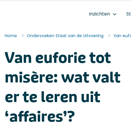
Ga naar de inhoud
Inzichten
S
Staat van de Uitvoering
Home
Onderzoeken Staat van de Uitvoering
Van eufor
Van euforie tot
misère: wat valt
er te leren uit
‘affaires’?