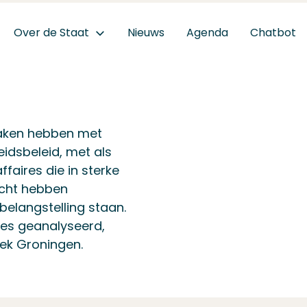
Over de Staat
Nieuws
Agenda
Chatbot
 maken hebben met
eidsbeleid, met als
faires die in sterke
acht hebben
belangstelling staan.
res geanalyseerd,
ek Groningen.