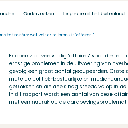
tanden
Onderzoeken
Inspiratie uit het buitenland
ie tot misère: wat valt er te leren uit ‘affaires’?
Er doen zich veelvuldig ‘affaires’ voor die te
ernstige problemen in de uitvoering van overh
gevolg een groot aantal gedupeerden. Grote af
mate de politiek-bestuurlijke en media-aand
getrokken en die deels nog steeds volop in de 
In dit rapport wordt een aantal van deze affai
met een nadruk op de aardbevingsproblemati
Over dit onderzoek