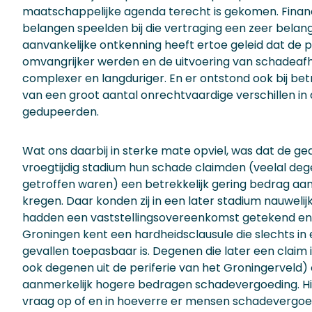
maatschappelijke agenda terecht is gekomen. Financi
belangen speelden bij die vertraging een zeer belangri
aanvankelijke ontkenning heeft ertoe geleid dat de
omvangrijker werden en de uitvoering van schadeaf
complexer en langduriger. En er ontstond ook bij be
van een groot aantal onrechtvaardige verschillen in
gedupeerden.
Wat ons daarbij in sterke mate opviel, was dat de ge
vroegtijdig stadium hun schade claimden (veelal de
getroffen waren) een betrekkelijk gering bedrag a
kregen. Daar konden zij in een later stadium nauwelij
hadden een vaststellingsovereenkomst getekend en d
Groningen kent een hardheidsclausule die slechts in
gevallen toepasbaar is. Degenen die later een claim
ook degenen uit de periferie van het Groningerveld) 
aanmerkelijk hogere bedragen schadevergoeding. 
vraag op of en in hoeverre er mensen schadevergo