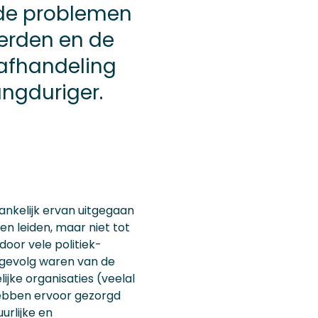
 de problemen
erden en de
afhandeling
ngduriger.
nkelijk ervan uitgegaan
n leiden, maar niet tot
oor vele politiek-
 gevolg waren van de
ijke organisaties (veelal
ebben ervoor gezorgd
urlijke en