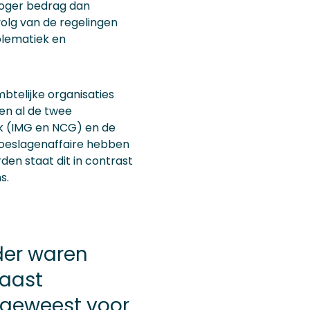
 hoger bedrag dan
volg van de regelingen
blematiek en
btelijke organisaties
en al de twee
k (IMG en NCG) en de
 Toeslagenaffaire hebben
en staat dit in contrast
s.
der waren
naast
 geweest voor