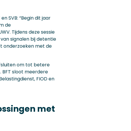
n SVB: “Begin dit jaar
om de
UWV. Tijdens deze sessie
an signalen bij detentie
het onderzoeken met de
luiten om tot betere
. BFT sloot meerdere
elastingdienst, FIOD en
lossingen met