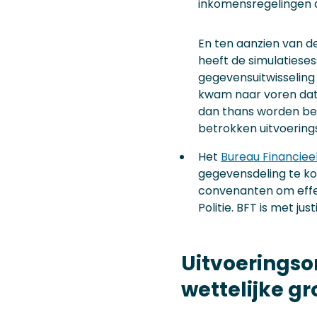
inkomensregelingen 
En ten aanzien van d
heeft de simulatiese
gegevensuitwisseling
kwam naar voren dat 
dan thans worden ben
betrokken uitvoerings
Het
Bureau Financiee
gegevensdeling te ko
convenanten om effec
Politie. BFT is met j
Uitvoeringso
wettelijke g