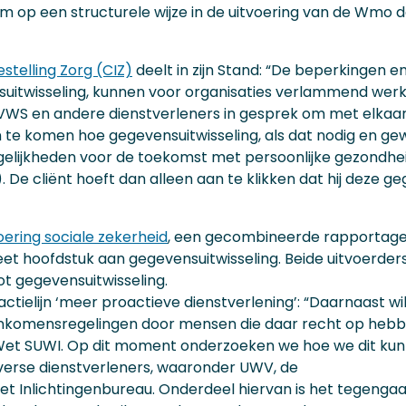
m op een structurele wijze in de uitvoering van de Wmo d
stelling Zorg (CIZ)
deelt in zijn Stand: “De beperkingen 
uitwisseling, kunnen voor organisaties verlammend werk
VWS en andere dienstverleners in gesprek om met elkaar
 te komen hoe gegevensuitwisseling, als dat nodig en gewen
gelijkheden voor de toekomst met persoonlijke gezondhei
). De cliënt hoeft dan alleen aan te klikken dat hij deze 
oering sociale zekerheid
, een gecombineerde rapportage
t hoofdstuk aan gegevensuitwisseling. Beide uitvoerder
ot gegevensuitwisseling.
ctielijn ‘meer proactieve dienstverlening’: “Daarnaast w
 inkomensregelingen door mensen die daar recht op hebb
 Wet SUWI. Op dit moment onderzoeken we hoe we dit ku
erse dienstverleners, waaronder UWV, de
t Inlichtingenbureau. Onderdeel hiervan is het tegengaa