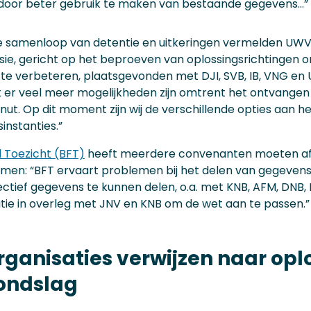
door beter gebruik te maken van bestaande gegevens…”
e samenloop van detentie en uitkeringen vermelden UWV e
ssie, gericht op het beproeven van oplossingsrichtingen 
 te verbeteren, plaatsgevonden met DJI, SVB, IB, VNG en 
er veel meer mogelijkheden zijn omtrent het ontvangen v
ut. Op dit moment zijn wij de verschillende opties aan 
instanties.”
l Toezicht (BFT)
heeft meerdere convenanten moeten afs
men: “BFT ervaart problemen bij het delen van gegevens
tief gegevens te kunnen delen, o.a. met KNB, AFM, DNB, B
ustitie in overleg met JNV en KNB om de wet aan te passen.”
rganisaties verwijzen naar op
rondslag