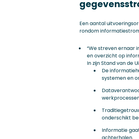
gegevensst
Een aantal uitvoeringsor
rondom informatiestro
“We streven ernaar in
en overzicht op info
In zijn Stand van de 
De informatiehu
systemen en on
Dataverantwoor
werkprocessen b
Traditiegetrou
onderschikt bel
Informatie gaat
achterhalen.