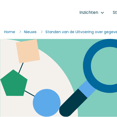
Ga naar de inhoud
Inzichten
S
Staat van de Uitvoering
Home
Nieuws
Standen van de Uitvoering over gegeve