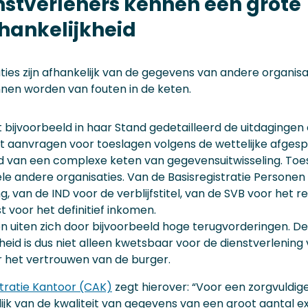
nstverleners kennen een grote
hankelijkheid
ties zijn afhankelijk van de gegevens van andere organis
nen worden van fouten in de keten.
 bijvoorbeeld in haar Stand gedetailleerd de uitdagingen op
 aanvragen voor toeslagen volgens de wettelijke afgespro
d van een complexe keten van gegevensuitwisseling. Toesl
le andere organisaties. Van de Basisregistratie Personen
, van de IND voor de verblijfstitel, van de SVB voor het r
t voor het definitief inkomen.
n uiten zich door bijvoorbeeld hoge terugvorderingen. De
heid is dus niet alleen kwetsbaar voor de dienstverlenin
r het vertrouwen van de burger.
tratie Kantoor (CAK)
zegt hierover: “Voor een zorgvuldig
elijk van de kwaliteit van gegevens van een groot aantal ex