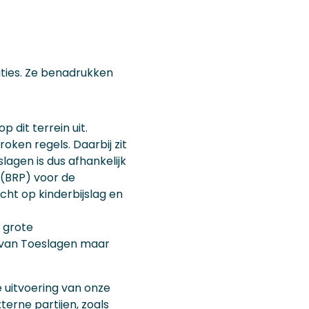
aties. Ze benadrukken
 dit terrein uit.
ken regels. Daarbij zit
agen is dus afhankelijk
 (BRP) voor de
echt op kinderbijslag en
 grote
g van Toeslagen maar
e uitvoering van onze
terne partijen, zoals