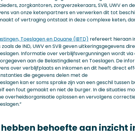
eders, zorgkantoren, zorgverzekeraars, SVB, UWV en de B
ns van onze ketenpartners en verwerken dit tot beschik
aakt of vertraging ontstaat in deze complexe keten, d
astingen, Toeslagen en Douane (IBTD)
refereert hieraan i
es zoals de IND, UWV en SVB geven uitkeringsgegevens dir
eslagen. Informatie over verblijfsvergunningen wordt via
rgegeven aan de Belastingdienst en Toeslagen. De inform
ns over verblijfplaats en inkomen en dit heeft direct ef
e instanties die gegevens delen met de
oeslagen kan er soms sprake zijn van een geschil tussen 
elf een fout gemaakt en niet de burger. In die situaties m
ne overheidsorganisatie oplossen en vervolgens correctie
eslagen.”
hebben behoefte aan inzicht in