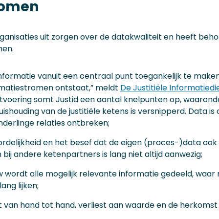
romen
ganisaties uit zorgen over de datakwaliteit en heeft beho
men.
formatie vanuit een centraal punt toegankelijk te maken,
rmatiestromen ontstaat,” meldt
De Justitiële Informatiedi
Uitvoering somt Justid een aantal knelpunten op, waarond
ishouding van de justitiële ketens is versnipperd. Data is
derlinge relaties ontbreken;
delijkheid en het besef dat de eigen (proces-)data ook 
ij andere ketenpartners is lang niet altijd aanwezig;
w wordt alle mogelijk relevante informatie gedeeld, waar
ang lijken;
 van hand tot hand, verliest aan waarde en de herkomst i