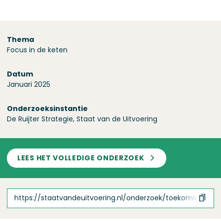
Over dit onderzoek
Thema
Focus in de keten
Datum
Januari 2025
Onderzoeks­instantie
De Ruijter Strategie, Staat van de Uitvoering
LEES HET VOLLEDIGE ONDERZOEK
https://staatvandeuitvoering.nl/onderzoek/toekomst-verk